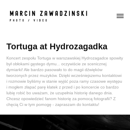
Tortuga at Hydrozagadka
Koncert zespołu Tortuga w warszawskiej Hydrozagadce spowity
był obłokami gęstego dymu... oczywiście ze scenicznej
dymiarki! Ale bardzo pasowało to do magii dźwięków
tworzonych przez muzyków. Dzięki wcześniejszemu kontaktowi
i rozmowie byliśmy w stanie wyjść poza ramy czasowe występu
i mogłem złapać parę klatek z przed i po koncercie co bardzo
lubię robić bo uważam, że uzupełnia historię danego dnia.
Chcesz opowiedzieć fanom historię za pomocą fotografii? Z
chęcią Ci w tym pomogę - zapraszam do kontaktu!